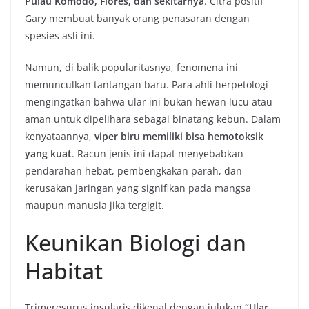
Pulau Komodo, Flores, dan sekitarnya
. Citra positif
Gary membuat banyak orang penasaran dengan
spesies asli ini.
Namun, di balik popularitasnya, fenomena ini
memunculkan tantangan baru. Para ahli herpetologi
mengingatkan bahwa ular ini bukan hewan lucu atau
aman untuk dipelihara sebagai binatang kebun. Dalam
kenyataannya,
viper biru memiliki bisa hemotoksik
yang kuat
. Racun jenis ini dapat menyebabkan
pendarahan hebat, pembengkakan parah, dan
kerusakan jaringan yang signifikan pada mangsa
maupun manusia jika tergigit.
Keunikan Biologi dan
Habitat
Trimeresurus insularis dikenal dengan julukan
“Ular