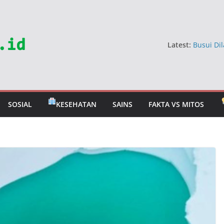
Latest:
Busui Dil
Dokter
5 Sayur 
Jangan 
Mitos Ma
Berbahay
SOSIAL
KESEHATAN
SAINS
FAKTA VS MITOS
Mitos Ra
Dokter U
Tahan T