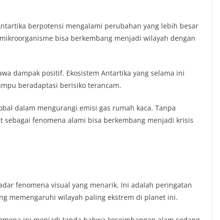
 Antartika berpotensi mengalami perubahan yang lebih besar
i mikroorganisme bisa berkembang menjadi wilayah dengan
a dampak positif. Ekosistem Antartika yang selama ini
mampu beradaptasi berisiko terancam.
obal dalam mengurangi emisi gas rumah kaca. Tanpa
hat sebagai fenomena alami bisa berkembang menjadi krisis
adar fenomena visual yang menarik. Ini adalah peringatan
ng memengaruhi wilayah paling ekstrem di planet ini.
nomena ini menjadi tanda bahwa keseimbangan alam sedang