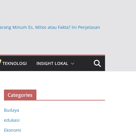
arang Minum Es, Mitos atau Fakta? Ini Penjelasan
Ini Ternyata Lebih Sehat Dimakan dengan Kulitnya,
Sembarangan Dikupas
kan Beras Mentah dan Faktanya, Benarkah
a bagi Kesehatan?
TEKNOLOGI
INSIGHT LOKAL
bun Jauh yang Masih Dipercaya, Ini Faktanya
ngkap Khasiat Vitamin C untuk Menjaga Daya
ubuh
Categories
Budaya
edukasi
Ekonomi