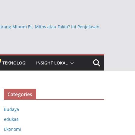
arang Minum Es, Mitos atau Fakta? Ini Penjelasan
Ini Ternyata Lebih Sehat Dimakan dengan Kulitnya,
Sembarangan Dikupas
kan Beras Mentah dan Faktanya, Benarkah
a bagi Kesehatan?
TEKNOLOGI
INSIGHT LOKAL
bun Jauh yang Masih Dipercaya, Ini Faktanya
ngkap Khasiat Vitamin C untuk Menjaga Daya
ubuh
Categories
Budaya
edukasi
Ekonomi