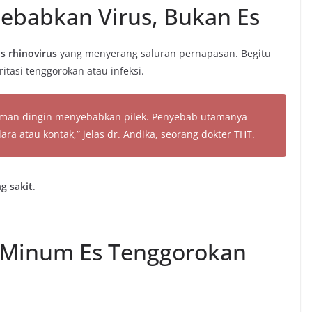
isebabkan Virus, Bukan Es
us rhinovirus
yang menyerang saluran pernapasan. Begitu
tasi tenggorokan atau infeksi.
numan dingin menyebabkan pilek. Penyebab utamanya
ra atau kontak,” jelas dr. Andika, seorang dokter THT.
g sakit
.
h Minum Es Tenggorokan