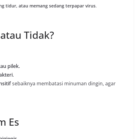
ng tidur, atau memang sedang terpapar virus
.
atau Tidak?
u pilek.
akteri
.
sitif
sebaiknya membatasi minuman dingin, agar
m Es
higienis
.