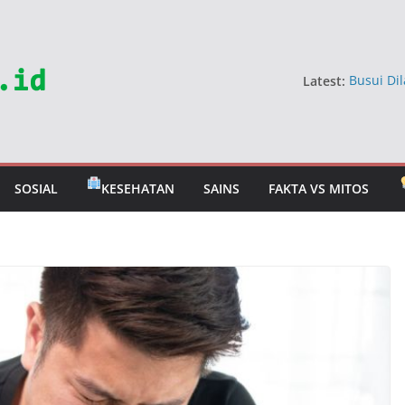
Latest:
Busui Dil
Dokter
5 Sayur 
Jangan 
Mitos Ma
Berbahay
SOSIAL
KESEHATAN
SAINS
FAKTA VS MITOS
Mitos Ra
Dokter U
Tahan T