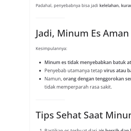
Padahal, penyebabnya bisa jadi
kelelahan, kura
Jadi, Minum Es Aman 
Kesimpulannya:
Minum es tidak menyebabkan batuk ata
Penyebab utamanya tetap
virus atau b
Namun,
orang dengan tenggorokan sen
tidak memperparah rasa sakit.
Tips Sehat Saat Minu
Pastikan es terbuat dari
air bersih dan 