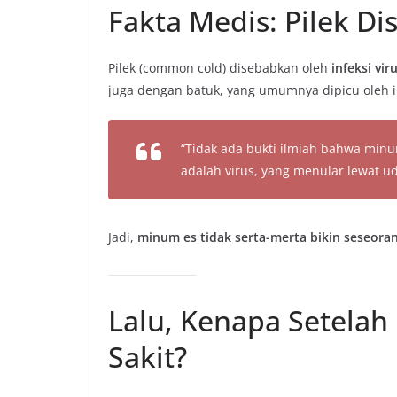
Fakta Medis: Pilek D
Pilek (common cold) disebabkan oleh
infeksi vir
juga dengan batuk, yang umumnya dipicu oleh iri
“Tidak ada bukti ilmiah bahwa mi
adalah virus, yang menular lewat uda
Jadi,
minum es tidak serta-merta bikin seseoran
Lalu, Kenapa Setela
Sakit?