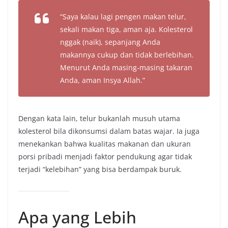
“Saya kalau lagi pengen makan telur,
sekali makan tiga, aman aja. Kolesterol
nggak (naik), sepanjang Anda
makannya cukup dan tidak berlebihan.
Menurut Anda masing‐masing takaran
Anda, aman Insya Allah.”
Dengan kata lain, telur bukanlah musuh utama
kolesterol bila dikonsumsi dalam batas wajar. Ia juga
menekankan bahwa kualitas makanan dan ukuran
porsi pribadi menjadi faktor pendukung agar tidak
terjadi “kelebihan” yang bisa berdampak buruk.
Apa yang Lebih