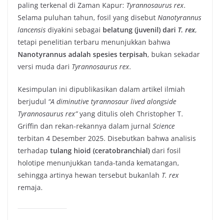
paling terkenal di Zaman Kapur:
Tyrannosaurus rex
.
Selama puluhan tahun, fosil yang disebut
Nanotyrannus
lancensis
diyakini sebagai
belatung (juvenil) dari
T. rex
,
tetapi penelitian terbaru menunjukkan bahwa
Nanotyrannus adalah spesies terpisah
, bukan sekadar
versi muda dari
Tyrannosaurus rex
.
Kesimpulan ini dipublikasikan dalam artikel ilmiah
berjudul
“A diminutive tyrannosaur lived alongside
Tyrannosaurus rex”
yang ditulis oleh Christopher T.
Griffin dan rekan-rekannya dalam jurnal
Science
terbitan 4 Desember 2025. Disebutkan bahwa analisis
terhadap
tulang hioid (ceratobranchial)
dari fosil
holotipe menunjukkan tanda-tanda kematangan,
sehingga artinya hewan tersebut bukanlah
T. rex
remaja.