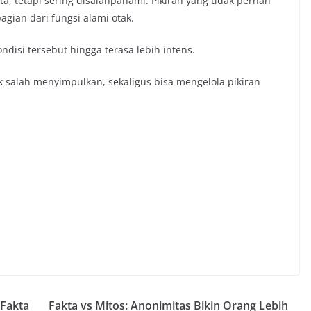
, tetapi sering disalahpahami. Pikiran yang tidak pernah
agian dari fungsi alami otak.
isi tersebut hingga terasa lebih intens.
 salah menyimpulkan, sekaligus bisa mengelola pikiran
 Fakta
Fakta vs Mitos: Anonimitas Bikin Orang Lebih