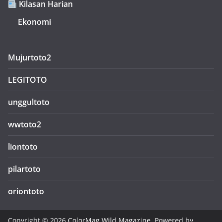
Kilasan Harian
Ekonomi
Mujurtoto2
LEGITOTO
unggultoto
wwtoto2
liontoto
pilartoto
oriontoto
Copyright © 2026
ColorMag Wild Magazine
. Powered by