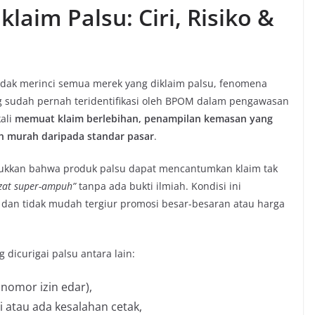
laim Palsu: Ciri, Risiko &
idak merinci semua merek yang diklaim palsu, fenomena
ng sudah pernah teridentifikasi oleh BPOM dalam pengawasan
kali
memuat klaim berlebihan, penampilan kemasan yang
ih murah daripada standar pasar
.
jukkan bahwa produk palsu dapat mencantumkan klaim tak
zat super-ampuh”
tanpa ada bukti ilmiah. Kondisi ini
 dan tidak mudah tergiur promosi besar-besaran atau harga
dicurigai palsu antara lain:
nomor izin edar),
i atau ada kesalahan cetak,