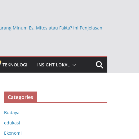
arang Minum Es, Mitos atau Fakta? Ini Penjelasan
Ini Ternyata Lebih Sehat Dimakan dengan Kulitnya,
Sembarangan Dikupas
kan Beras Mentah dan Faktanya, Benarkah
a bagi Kesehatan?
TEKNOLOGI
INSIGHT LOKAL
bun Jauh yang Masih Dipercaya, Ini Faktanya
ngkap Khasiat Vitamin C untuk Menjaga Daya
ubuh
Categories
Budaya
edukasi
Ekonomi