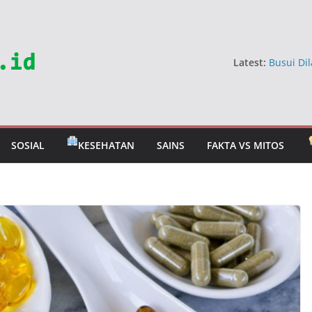
Latest:
Busui Dil
Dokter
5 Sayur 
Jangan 
Mitos Ma
Berbahay
SOSIAL
KESEHATAN
SAINS
FAKTA VS MITOS
Mitos Ra
Dokter U
Tahan T