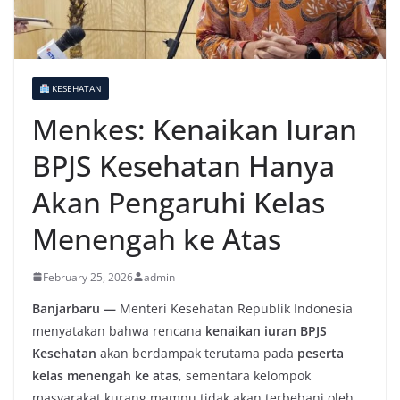
KESEHATAN
Menkes: Kenaikan Iuran
BPJS Kesehatan Hanya
Akan Pengaruhi Kelas
Menengah ke Atas
February 25, 2026
admin
Banjarbaru —
Menteri Kesehatan Republik Indonesia
menyatakan bahwa rencana
kenaikan iuran BPJS
Kesehatan
akan berdampak terutama pada
peserta
kelas menengah ke atas
, sementara kelompok
masyarakat kurang mampu tidak akan terbebani oleh