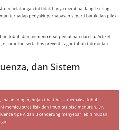
strem belakangan ini tidak hanya membuat langit sering
ntan terhadap penyakit pernapasan seperti batuk dan pilek
han tubuh dan mempercepat pemulihan dari flu. Artikel
disarankan serta tips preventif agar tubuh tak mudah
uenza, dan Sistem
s, malam dingin, hujan tiba-tiba — memaksa tubuh
ini memicu stres fisik dan imunitas bisa menurun. Dr.
nfluenza tipe A dan B cenderung menyebar lebih mudah
ngin.