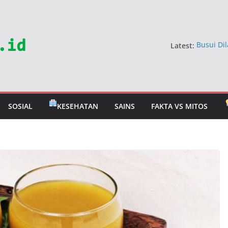
Latest:
Busui Dil
Dokter
5 Sayur 
Jangan 
Mitos Ma
Berbahay
SOSIAL
KESEHATAN
SAINS
FAKTA VS MITOS
Mitos Ra
Dokter U
Tahan T