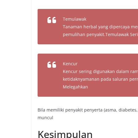
Temulawak
Tanaman herbal yang dipercaya me
pemulihan penyakit.Temulawak Ser
Kencur
Kencur sering digunakan dalam ram
ketidaknyamanan pada saluran pern
Melegahkan
Bila memiliki penyakit penyerta (asma, diabetes,
muncul
Kesimpulan