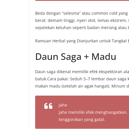
Beda dengan “selesma” atau common cold yang r
berat: demam tinggi, nyeri otot, lemas ekstrem, 
sepelekan keluhan seperti badan meriang atau
Ramuan Herbal yang Dianjurkan untuk Tangkal 
Daun Saga + Madu
Daun saga dikenal memiliki efek ekspektoran
batuk.Cara pakai: Seduh 5–7 lembar daun saga k
makan madu (setelah air agak hangat). Minum du
Jahe
Jahe memiliki efek menghangatkan
tenggorokan yang gatal.