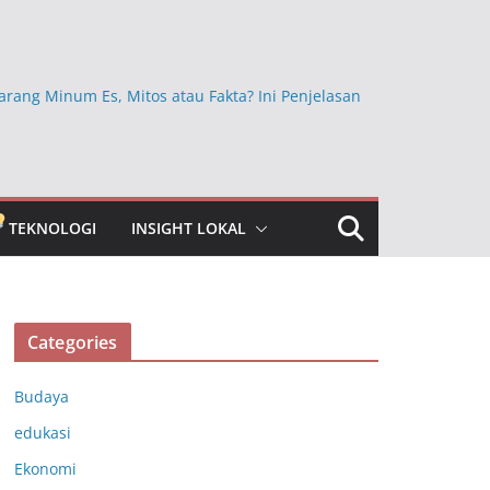
arang Minum Es, Mitos atau Fakta? Ini Penjelasan
Ini Ternyata Lebih Sehat Dimakan dengan Kulitnya,
Sembarangan Dikupas
kan Beras Mentah dan Faktanya, Benarkah
a bagi Kesehatan?
TEKNOLOGI
INSIGHT LOKAL
bun Jauh yang Masih Dipercaya, Ini Faktanya
ngkap Khasiat Vitamin C untuk Menjaga Daya
ubuh
Categories
Budaya
edukasi
Ekonomi