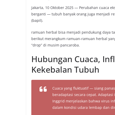
Jakarta, 10 Oktober 2025 — Perubahan cuaca ek
berganti — tubuh banyak orang juga menjadi re
(bapil).
ramuan herbal bisa menjadi pendukung daya ta
berikut merangkum ramuan-ramuan herbal yang 
“drop” di musim pancaroba.
Hubungan Cuaca, Infl
Kekebalan Tubuh
Cuaca yang fluktuatif — siang pana
beradaptasi secara cepat. Adaptasi 
Inggrid menjelaskan bahwa virus i
dalam kondisi udara lembap dan di