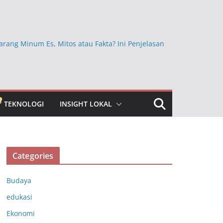
arang Minum Es, Mitos atau Fakta? Ini Penjelasan
Ini Ternyata Lebih Sehat Dimakan dengan Kulitnya,
Sembarangan Dikupas
kan Beras Mentah dan Faktanya, Benarkah
a bagi Kesehatan?
TEKNOLOGI
INSIGHT LOKAL
bun Jauh yang Masih Dipercaya, Ini Faktanya
ngkap Khasiat Vitamin C untuk Menjaga Daya
ubuh
Categories
Budaya
edukasi
Ekonomi