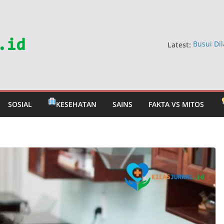
Latest:
Busui Dil
Dokter
5 Sayur 
Jangan 
Mitos Ma
Berbahay
SOSIAL
KESEHATAN
SAINS
FAKTA VS MITOS
Mitos Ra
Dokter U
Tahan T