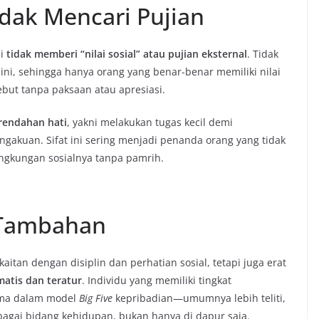
idak Mencari Pujian
li
tidak memberi “nilai sosial” atau pujian eksternal
. Tidak
i, sehingga hanya orang yang benar-benar memiliki nilai
ebut tanpa paksaan atau apresiasi.
rendahan hati
, yakni melakukan tugas kecil demi
akuan. Sifat ini sering menjadi penanda orang yang tidak
ngkungan sosialnya tanpa pamrih.
s Tambahan
aitan dengan disiplin dan perhatian sosial, tetapi juga erat
atis dan teratur
. Individu yang memiliki tingkat
ama dalam model
Big Five
kepribadian—umumnya lebih teliti,
bagai bidang kehidupan, bukan hanya di dapur saja.