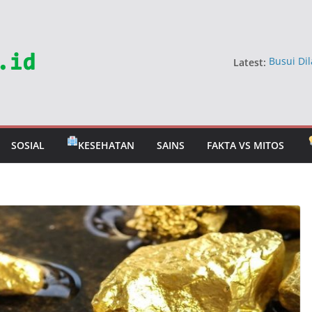
Latest:
Busui Dil
Dokter
5 Sayur 
Jangan 
Mitos Ma
Berbahay
SOSIAL
KESEHATAN
SAINS
FAKTA VS MITOS
Mitos Ra
Dokter U
Tahan T