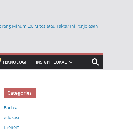
arang Minum Es, Mitos atau Fakta? Ini Penjelasan
Ini Ternyata Lebih Sehat Dimakan dengan Kulitnya,
Sembarangan Dikupas
kan Beras Mentah dan Faktanya, Benarkah
a bagi Kesehatan?
TEKNOLOGI
INSIGHT LOKAL
bun Jauh yang Masih Dipercaya, Ini Faktanya
ngkap Khasiat Vitamin C untuk Menjaga Daya
ubuh
Categories
Budaya
edukasi
Ekonomi