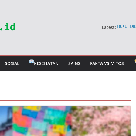
Latest:
Busui Dil
Dokter
5 Sayur 
Jangan 
Mitos Ma
Berbahay
SOSIAL
KESEHATAN
SAINS
FAKTA VS MITOS
Mitos Ra
Dokter U
Tahan T