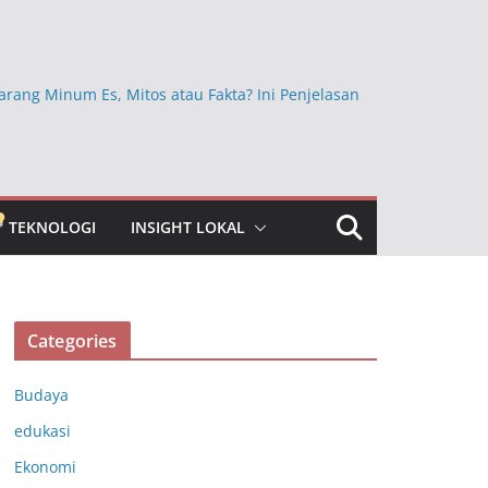
arang Minum Es, Mitos atau Fakta? Ini Penjelasan
Ini Ternyata Lebih Sehat Dimakan dengan Kulitnya,
Sembarangan Dikupas
kan Beras Mentah dan Faktanya, Benarkah
a bagi Kesehatan?
TEKNOLOGI
INSIGHT LOKAL
bun Jauh yang Masih Dipercaya, Ini Faktanya
ngkap Khasiat Vitamin C untuk Menjaga Daya
ubuh
Categories
Budaya
edukasi
Ekonomi