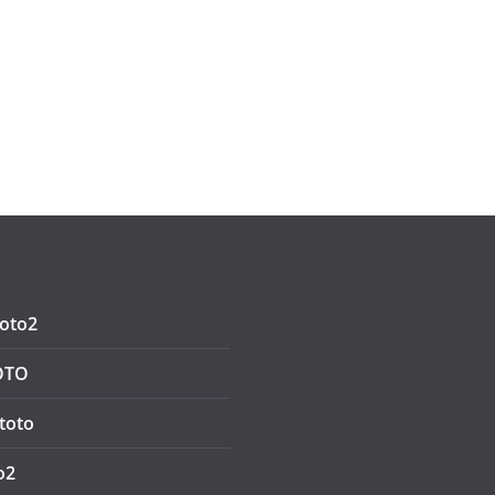
oto2
OTO
toto
o2