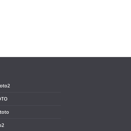
oto2
OTO
toto
o2