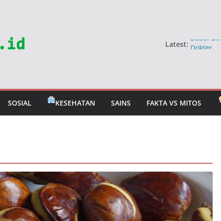
Latest:
Busui Dil
Dokter
5 Sayur 
Jangan 
Mitos Ma
Berbahay
SOSIAL
KESEHATAN
SAINS
FAKTA VS MITOS
Mitos Ra
Dokter U
Tahan T