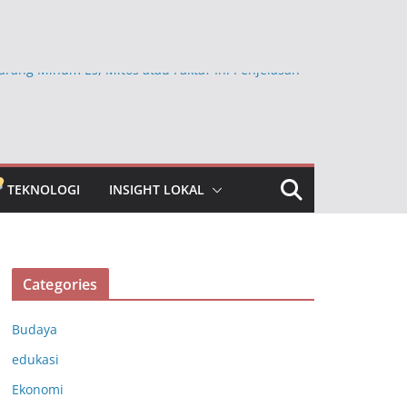
arang Minum Es, Mitos atau Fakta? Ini Penjelasan
Ini Ternyata Lebih Sehat Dimakan dengan Kulitnya,
Sembarangan Dikupas
kan Beras Mentah dan Faktanya, Benarkah
a bagi Kesehatan?
TEKNOLOGI
INSIGHT LOKAL
bun Jauh yang Masih Dipercaya, Ini Faktanya
ngkap Khasiat Vitamin C untuk Menjaga Daya
ubuh
Categories
Budaya
edukasi
Ekonomi