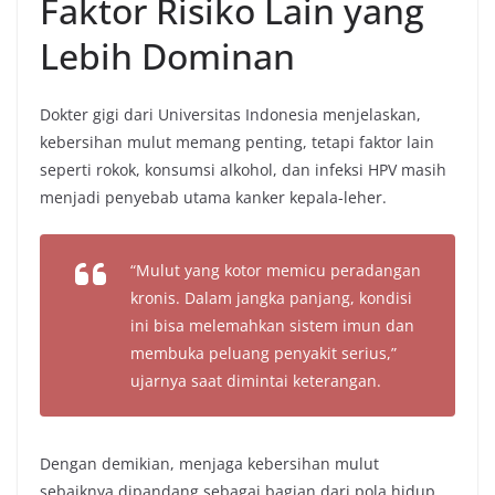
Faktor Risiko Lain yang
Lebih Dominan
Dokter gigi dari Universitas Indonesia menjelaskan,
kebersihan mulut memang penting, tetapi faktor lain
seperti rokok, konsumsi alkohol, dan infeksi HPV masih
menjadi penyebab utama kanker kepala-leher.
“Mulut yang kotor memicu peradangan
kronis. Dalam jangka panjang, kondisi
ini bisa melemahkan sistem imun dan
membuka peluang penyakit serius,”
ujarnya saat dimintai keterangan.
Dengan demikian, menjaga kebersihan mulut
sebaiknya dipandang sebagai bagian dari pola hidup