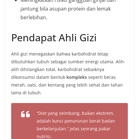
Meningkatkan risiko gangguan ginjal dan
jantung bila asupan protein dan lemak
berlebihan.
Pendapat Ahli Gizi
Ahli gizi menegaskan bahwa karbohidrat tetap
dibutuhkan tubuh sebagai sumber energi utama. Alih-
alih dihilangkan total, karbohidrat sebaiknya
dikonsumsi dalam bentuk
kompleks
seperti beras
merah, oats, dan kentang yang lebih sehat dan tahan
lama di tubuh.
“Diet yang seimbang, bukan ekstrem,
adalah kunci penurunan berat badan
berkelanjutan,”
jelas seorang pakar
nutrisi.