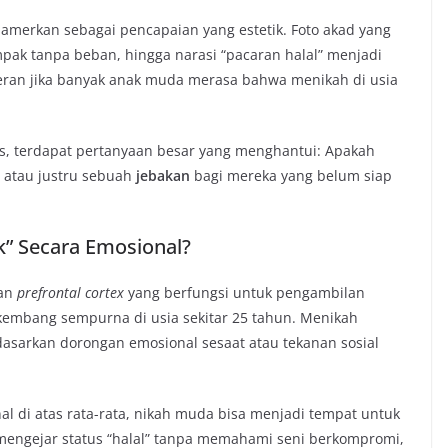
ipamerkan sebagai pencapaian yang estetik. Foto akad yang
ak tanpa beban, hingga narasi “pacaran halal” menjadi
heran jika banyak anak muda merasa bahwa menikah di usia
nis, terdapat pertanyaan besar yang menghantui: Apakah
atau justru sebuah
jebakan
bagi mereka yang belum siap
ak” Secara Emosional?
ian
prefrontal cortex
yang berfungsi untuk pengambilan
embang sempurna di usia sekitar 25 tahun. Menikah
rdasarkan dorongan emosional sesaat atau tekanan sosial
l di atas rata-rata, nikah muda bisa menjadi tempat untuk
engejar status “halal” tanpa memahami seni berkompromi,