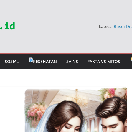
Latest:
Busui Dil
Dokter
5 Sayur 
Jangan 
Mitos Ma
Berbahay
SOSIAL
KESEHATAN
SAINS
FAKTA VS MITOS
Mitos Ra
Dokter U
Tahan T