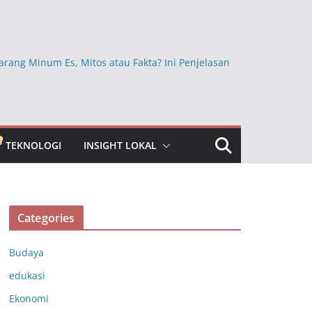
arang Minum Es, Mitos atau Fakta? Ini Penjelasan
Ini Ternyata Lebih Sehat Dimakan dengan Kulitnya,
Sembarangan Dikupas
kan Beras Mentah dan Faktanya, Benarkah
a bagi Kesehatan?
TEKNOLOGI
INSIGHT LOKAL
bun Jauh yang Masih Dipercaya, Ini Faktanya
ngkap Khasiat Vitamin C untuk Menjaga Daya
ubuh
Categories
Budaya
edukasi
Ekonomi