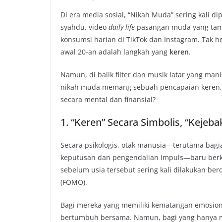
Di era media sosial, “Nikah Muda” sering kali d
syahdu, video
daily life
pasangan muda yang tamp
konsumsi harian di TikTok dan Instagram. Tak 
awal 20-an adalah langkah yang
keren
.
Namun, di balik filter dan musik latar yang ma
nikah muda memang sebuah pencapaian keren, 
secara mental dan finansial?
1. “Keren” Secara Simbolis, “Kejeb
Secara psikologis, otak manusia—terutama bag
keputusan dan pengendalian impuls—baru berk
sebelum usia tersebut sering kali dilakukan be
(FOMO).
Bagi mereka yang memiliki kematangan emosiona
bertumbuh bersama. Namun, bagi yang hanya m