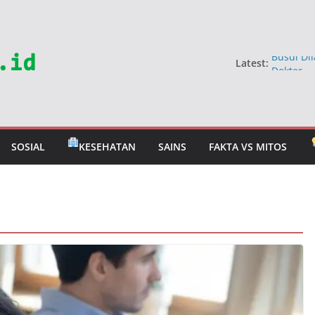
Latest:
Busui Dil
Dokter
5 Sayur 
Jangan 
Mitos Ma
Berbahay
SOSIAL
KESEHATAN
SAINS
FAKTA VS MITOS
Mitos Ra
Dokter U
Tahan T