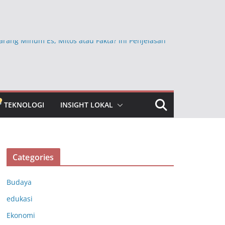
arang Minum Es, Mitos atau Fakta? Ini Penjelasan
Ini Ternyata Lebih Sehat Dimakan dengan Kulitnya,
Sembarangan Dikupas
kan Beras Mentah dan Faktanya, Benarkah
a bagi Kesehatan?
TEKNOLOGI
INSIGHT LOKAL
bun Jauh yang Masih Dipercaya, Ini Faktanya
ngkap Khasiat Vitamin C untuk Menjaga Daya
ubuh
Categories
Budaya
edukasi
Ekonomi