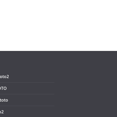
oto2
OTO
toto
o2